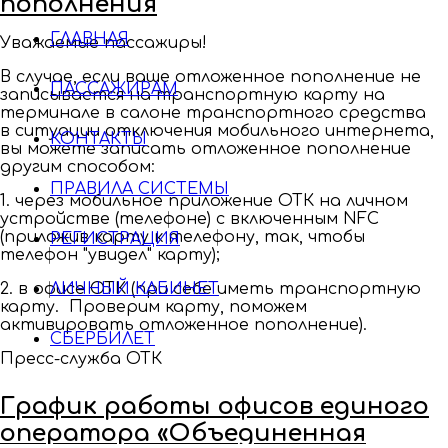
пополнения
ГЛАВНАЯ
Уважаемые пассажиры!
В случае, если ваше отложенное пополнение не
ПАССАЖИРАМ
записывается на транспортную карту на
терминале в салоне транспортного средства
в ситуации отключения мобильного интернета,
КОНТАКТЫ
вы можете записать отложенное пополнение
другим способом:
ПРАВИЛА СИСТЕМЫ
1. через мобильное приложение ОТК на личном
устройстве (телефоне) с включенным NFC
(приложив карту к телефону, так, чтобы
РЕГИСТРАЦИЯ
телефон "увидел" карту);
2. в офисе ОТК (при себе иметь транспортную
ЛИЧНЫЙ КАБИНЕТ
карту. Проверим карту, поможем
активировать отложенное пополнение).
СБЕРБИЛЕТ
Пресс-служба ОТК
График работы офисов единого
оператора «Объединенная