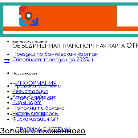
Банковские карты
ОТ
ОБЪЕДИНЕННАЯ ТРАНСПОРТНАЯ КАРТА
Поездки по банковским картам
Сбербилет (поездки до 2025г.)
menu
Пассажирам
ИНФОРМАЦИЯ
Правила системы
Регистрация
Личный кабинет
ПАССАЖИРАМ
Виды карт
Пополнить баланс
Частые вопросы
КОНТАКТЫ
Фискализация QR
Запись отложенного
ПРАВИЛА СИСТЕМЫ