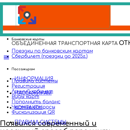
Банковские карты
ОТ
ОБЪЕДИНЕННАЯ ТРАНСПОРТНАЯ КАРТА
Поездки по банковским картам
Сбербилет (поездки до 2025г.)
menu
Пассажирам
ИНФОРМАЦИЯ
Правила системы
Регистрация
Личный кабинет
ПАССАЖИРАМ
Виды карт
Пополнить баланс
Частые вопросы
КОНТАКТЫ
Фискализация QR
Появился современный и
ПРАВИЛА СИСТЕМЫ