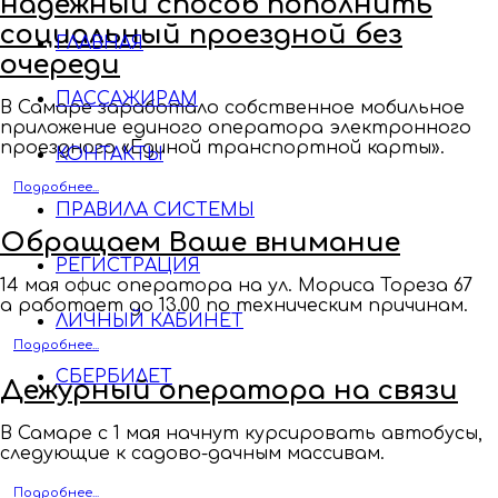
надежный способ пополнить
социальный проездной без
ГЛАВНАЯ
очереди
ПАССАЖИРАМ
В Самаре заработало собственное мобильное
приложение единого оператора электронного
проездного «Единой транспортной карты».
КОНТАКТЫ
Подробнее...
ПРАВИЛА СИСТЕМЫ
Обращаем Ваше внимание
РЕГИСТРАЦИЯ
14 мая офис оператора на ул. Мориса Тореза 67
а работает до 13.00 по техническим причинам.
ЛИЧНЫЙ КАБИНЕТ
Подробнее...
СБЕРБИЛЕТ
Дежурный оператора на связи
В Самаре с 1 мая начнут курсировать автобусы,
следующие к садово-дачным массивам.
Подробнее...