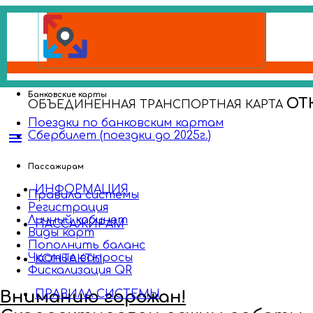
Банковские карты
ОТ
ОБЪЕДИНЕННАЯ ТРАНСПОРТНАЯ КАРТА
Поездки по банковским картам
Сбербилет (поездки до 2025г.)
menu
Пассажирам
ИНФОРМАЦИЯ
Правила системы
Регистрация
Личный кабинет
ПАССАЖИРАМ
Виды карт
Пополнить баланс
Частые вопросы
КОНТАКТЫ
Фискализация QR
Вниманию горожан!
ПРАВИЛА СИСТЕМЫ