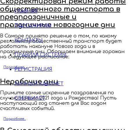
Скорректирован режим работы
общественного транспорта в
ГЛАВНАЯ
предпраздничные и
праздничные новогодние дни
ПАССАЖИРАМ
В Самаре принято решение о том, по какому
КОНТАКТЫ
регламенту общественный транспорт будет
работать накануне Нового года и в
праздничные дни. Обращаем внимание горожан
ПРАВИЛА СИСТЕМЫ
на следующее расписание:
Подробнее...
РЕГИСТРАЦИЯ
Нерабочие дни
ЛИЧНЫЙ КАБИНЕТ
Примите самые искренние поздравления по
случаю Нового 2021 года и Рождества! Пусть
СБЕРБИЛЕТ
наступающий год станет для Вас годом
счастливых событий.
Подробнее...