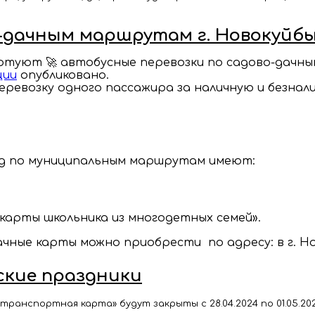
о-дачным маршрутам г. Новокуйб
тартуют 🚀 автобусные перевозки по садово-дачн
ции
опубликовано.
ревозку одного пассажира за наличную и безнал
зд по муниципальным маршрутам имеют:
«карты школьника из многодетных семей».
ные карты можно приобрести по адресу: в г. Ново
ские праздники
нспортная карта» будут закрыты с 28.04.2024 по 01.05.202