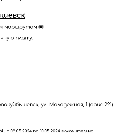
ышевск
ым маршрутам 🚌
ичную плату:
куйбышевск, ул. Молодежная, 1 (офис 221)
4 , с
09
.
05.2024
по 10
.05.2024
включительно.