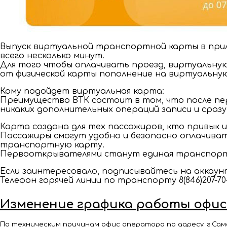
Выпуск виртуальной транспортной карты в прил
всего несколько минут.
Для того чтобы оплачивать проезд, виртуальную
от физической карты пополнение на виртуальную
Кому подойдет виртуальная карта:
Преимущество ВТК состоит в том, что после пе
никаких дополнительных операций записи и сраз
Карта создана для тех пассажиров, кто привык 
Пассажиры смогут удобно и безопасно оплачива
транспортную карту.
Первооткрывателями станут единая транспортн
Если заинтересовало, подписывайтесь на аккаун
Телефон горячей линии по транспорту 8(846)207-70-1
Изменение графика работы офи
По техническим причинам офис оператора по адресу: г.Самар