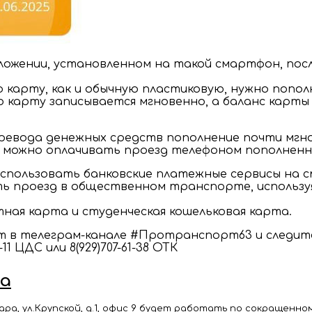
ожении, установленном на такой смартфон, посл
 карту, как и обычную пластиковую, нужно попо
 карту записывается мгновенно, а баланс карты 
ревода денежных средств пополнение почти мгно
у можно оплачивать проезд телефоном пополненн
использовать банковские платежные сервисы на с
ть проезд в общественном транспорте, использ
ая карта и студенческая кошельковая карта.
т в телеграм-канале #Протранспорт63 и следите
1 ЦДС или 8(929)707-61-38 ОТК
са
а, ул.Крупской, д.1, офис 9 будет работать по сокращенном