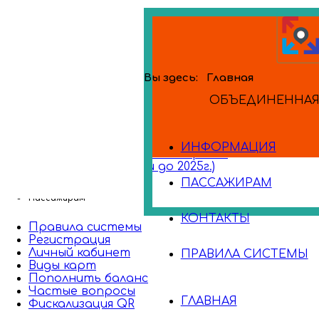
Вы здесь:
Главная
ОБЪЕДИНЕННАЯ 
Банковские карты
ИНФОРМАЦИЯ
Поездки по банковским картам
Сбербилет (поездки до 2025г.)
ПАССАЖИРАМ
Пассажирам
КОНТАКТЫ
Правила системы
Регистрация
Личный кабинет
ПРАВИЛА СИСТЕМЫ
Виды карт
Пополнить баланс
Частые вопросы
ГЛАВНАЯ
Фискализация QR