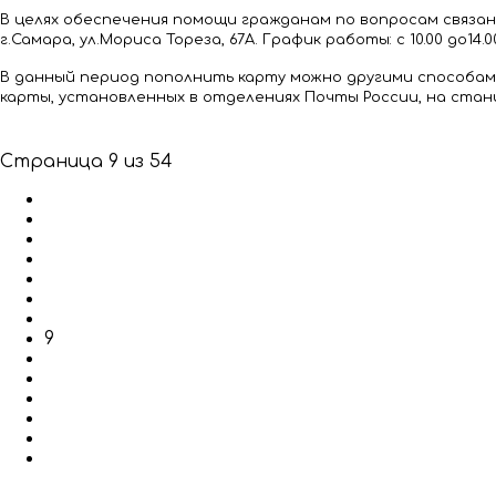
В целях обеспечения помощи гражданам по вопросам связан
г.Самара, ул.Мориса Тореза, 67А. График работы: с 10.00 до14.0
В данный период пополнить карту можно другими способа
карты, установленных в отделениях Почты России, на стан
Страница 9 из 54
В начало
Назад
4
5
6
7
8
9
10
11
12
13
Вперёд
В конец