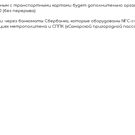
ным с транспортными картами будет дополнительно организо
0 (без перерыва).
ми: через банкоматы Сбербанка, которые оборудованы NFC
циях метрополитена и СППК («Самарской пригородной пасса