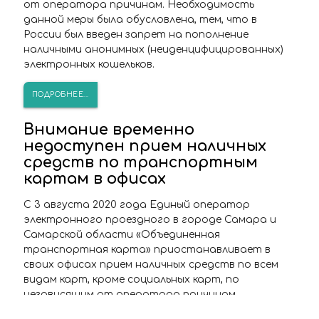
от оператора причинам. Необходимость
данной меры была обусловлена, тем, что в
России был введен запрет на пополнение
наличными анонимных (неиденцифицированных)
электронных кошельков.
ПОДРОБНЕЕ...
Внимание временно
недоступен прием наличных
средств по транспортным
картам в офисах
С 3 августа 2020 года Единый оператор
электронного проездного в городе Самара и
Самарской области «Объединенная
транспортная карта» приостанавливает в
своих офисах прием наличных средств по всем
видам карт, кроме социальных карт, по
независящим от оператора причинам.