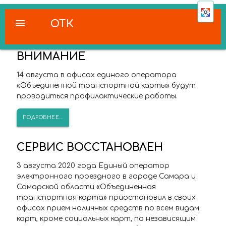
menu
ОТК
ВНИМАНИЕ
14 августа в офисах единого оператора
«Объединенной транспортной карты» будут
проводиться профилактические работы.
ПОДРОБНЕЕ...
СЕРВИС ВОССТАНОВЛЕН
3 августа 2020 года Единый оператор
электронного проездного в городе Самара и
Самарской области «Объединенная
транспортная карта» приостановил в своих
офисах прием наличных средств по всем видам
карт, кроме социальных карт, по независящим