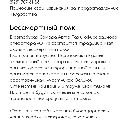
(929) 707-61-38
Приносим свои извинения за предоставленные
неудобства
Бессмертный полк
В автобусах Самара Авто Газ и офисе единого
оператора «ОТК» состоится традиционная
акция «Бессмертный полк»
Главный автобусный Перевозчик и Единый
электронный оператор призывает горожан
принять участие в традиционной акции и
присылать фотографии и рассказы о своих
родственниках -участниках Великой
Отечественной войны и тружениках тыла 🕊
Портреты будут размещены в салонах
транспортных средств и не только.
«Это наш способ выразить благодарность
нашим героям - ветеранам, сохранить
историческую память и связь поколений.
Весь май праздничные фотопортреты будут