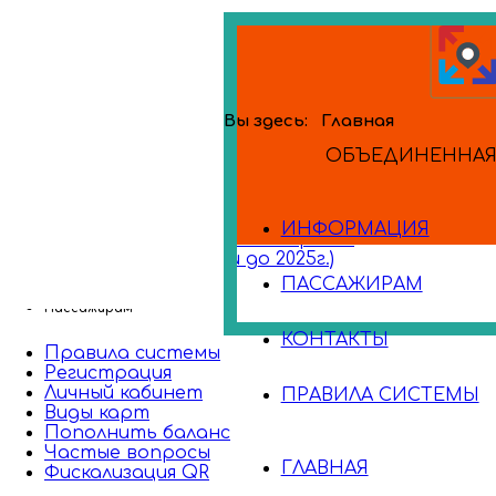
Вы здесь:
Главная
ОБЪЕДИНЕННАЯ 
Банковские карты
ИНФОРМАЦИЯ
Поездки по банковским картам
Сбербилет (поездки до 2025г.)
ПАССАЖИРАМ
Пассажирам
КОНТАКТЫ
Правила системы
Регистрация
Личный кабинет
ПРАВИЛА СИСТЕМЫ
Виды карт
Пополнить баланс
Частые вопросы
ГЛАВНАЯ
Фискализация QR