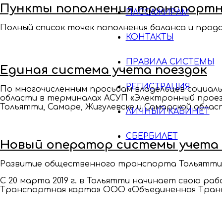
Пункты пополнения транспортны
ПАССАЖИРАМ
Полный список точек пополнения баланса и прод
КОНТАКТЫ
ПРАВИЛА СИСТЕМЫ
Единая система учета поездок
РЕГИСТРАЦИЯ
По многочисленным просьбам владельцев социал
области в терминалах АСУП «Электронный проез
Тольятти, Самаре, Жигулевске и Самарской обла
ЛИЧНЫЙ КАБИНЕТ
СБЕРБИЛЕТ
Новый оператор системы учета 
Развитие общественного транспорта Тольятти 
С 20 марта 2019 г. в Тольятти начинает свою р
Транспортная карта» ООО «Объединенная Транс