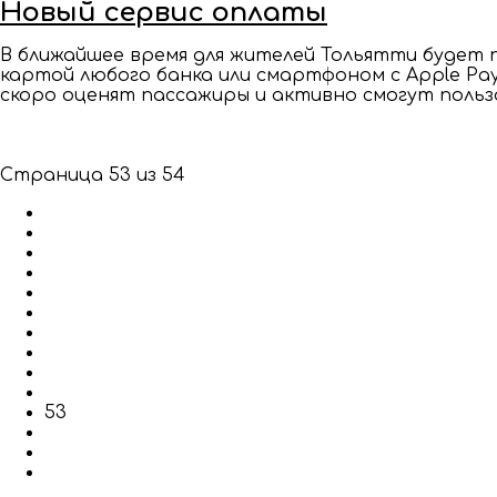
Новый сервис оплаты
В ближайшее время для жителей Тольятти будет
картой любого банка или смартфоном с Apple Pay
скоро оценят пассажиры и активно смогут польз
Страница 53 из 54
В начало
Назад
45
46
47
48
49
50
51
52
53
54
Вперёд
В конец