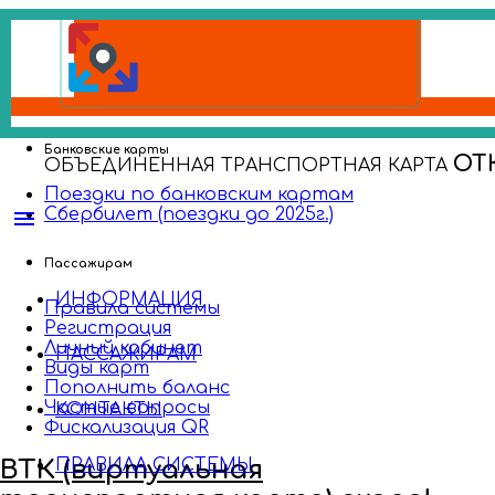
Банковские карты
ОТ
ОБЪЕДИНЕННАЯ ТРАНСПОРТНАЯ КАРТА
Поездки по банковским картам
Сбербилет (поездки до 2025г.)
menu
Пассажирам
ИНФОРМАЦИЯ
Правила системы
Регистрация
Личный кабинет
ПАССАЖИРАМ
Виды карт
Пополнить баланс
Частые вопросы
КОНТАКТЫ
Фискализация QR
ВТК (виртуальная
ПРАВИЛА СИСТЕМЫ