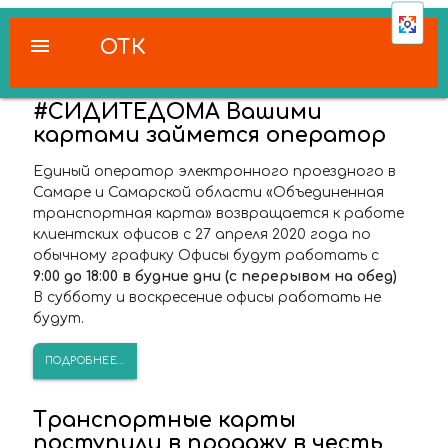
menu
ОТК
#СИДИТЕДОМА Вашими
картами займется оператор
Единый оператор электронного проездного в
Самаре и Самарской области «Объединенная
транспортная карта» возвращается к работе
клиентских офисов с 27 апреля 2020 года по
обычному графику Офисы будут работать с
9:00 до 18:00 в будние дни (с перерывом на обед)
В субботу и воскресение офисы работать не
будут.
ПОДРОБНЕЕ...
Транспортные карты
поступили в продажу в честь