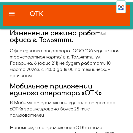
menu
ОТК
Изменение режима работы
офиса г. Тольятти
Офис единого оператора ООО "Объединённая
транспортная карта" в г. Тольятти, ул.
Гагарина, 6 (офис 211) не будет работать 10
марта 2026г. с 14:00 до 18:00 по техническим
причинам
Мобильное приложении
единого оператора «ОТК»
В Мобильном приложении единого оператора
«ОТК» зафиксировано более 25 тыс.
пользователей
Напомним, что приложение «ОТК» стало