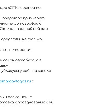
тора «ОТК» состоится
ый оператор призывает
исылать фотографии и
й Отечественной войны и
средств и не только.
ям - ветеранам,
салон автобуса, а в
авку.
убликуем у себя на канале
amaraavtogaz.ru
с
ть и размещение
товка к празднованию 81-й