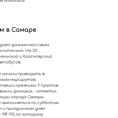
е началась!
м в Самаре
адово-дачным массивам.
ючительно. На 30
ельский и Красноярский
автобусов.
е начали приводить в
чных» маршрутов.
тавили прежними 9 пунктов
выкли дачники», – отметил
ации города Самары
ут выполняться по субботам
м и праздничным дням.
 № 170, по которому