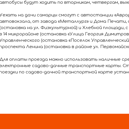
автобусы будут ходить по вторникам, четвергам, выхо
Уехать на дачи самарцы смогут с автостанции «Авро
автовокзала, от завода «Металлург» и Дома Печати, 
(остановка на ул. Физкультурной) и Хлебной площади, 
в 14 микрорайоне (остановка «Улица Георгия Димитрова
Управленческого (остановка «Поселок Управленческий»,
проспекта Ленина (остановка в районе ул. Первомайско
Для оплаты проезда можно использовать наличные ср
электронные садово-дачные транспортные карты. С
поездки по садово-дачной транспортной карте устано
40 рублей (при предъявлении документа, подтверждаю
использование социальной карты жителя Самарской об
денежные средства – от 29 до 159 рублей, в зависимо
маршрута. Стоимость льготного проезда в дачных ав
при предъявлении соответствующей справки из учебн
стоимости льготного проезда по электронной карте 
рублей.