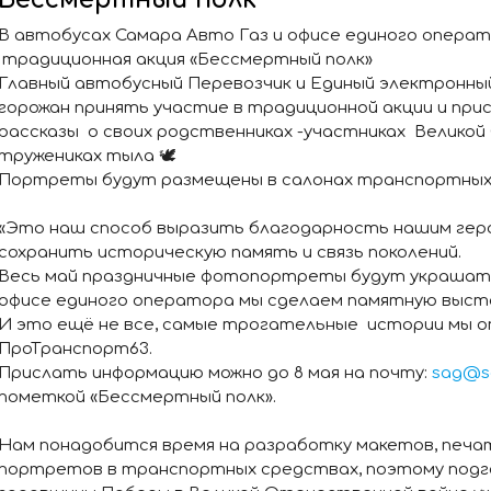
В автобусах Самара Авто Газ и офисе единого опера
традиционная акция «Бессмертный полк»
Главный автобусный Перевозчик и Единый электронн
горожан принять участие в традиционной акции и пр
рассказы о своих родственниках -участниках Велико
тружениках тыла 🕊
Портреты будут размещены в салонах транспортных 
«Это наш способ выразить благодарность нашим геро
сохранить историческую память и связь поколений.
Весь май праздничные фотопортреты будут украшать 
офисе единого оператора мы сделаем памятную выст
И это ещё не все, самые трогательные истории мы оп
ПроТранспорт63.
Прислать информацию можно до 8 мая на почту:
sag@s
пометкой «Бессмертный полк».
Нам понадобится время на разработку макетов, печа
портретов в транспортных средствах, поэтому подго