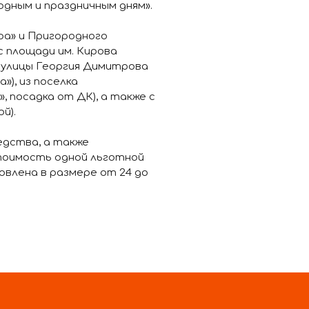
дным и праздничным дням».
ра» и Пригородного
с площади им. Кирова
с улицы Георгия Димитрова
»), из поселка
 посадка от ДК), а также с
й).
едства, а также
тоимость одной льготной
влена в размере от 24 до
щего право на
ласти), за наличные
сти от протяженности
тобусах для школьников
ого заведения равна
школьника и составляет 19