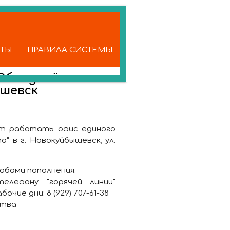
КТЫ
ПРАВИЛА СИСТЕМЫ
Объединённая
ышевск
дет работать офис единого
в г. Новокуйбышевск, ул.
обами пополнения.
лефону "горячей линии"
очие дни: 8 (929) 707-61-38
ства