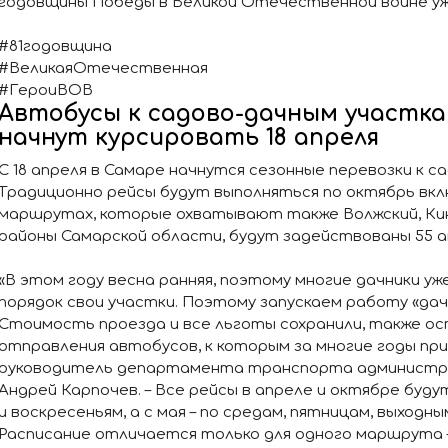
годовщины Победы в Великой Отечественной войне уж
#81годовщина
#ВеликаяОтечественная
#ГероиВОВ
Автобусы к садово-дачным участка
начнут курсировать 18 апреля
С 18 апреля в Самаре начнутся сезонные перевозки к с
Традиционно рейсы будут выполняться по октябрь вкл
маршрутах, которые охватывают также Волжский, Кин
районы Самарской области, будут задействованы 55 
«В этом году весна ранняя, поэтому многие дачники уж
порядок свои участки. Поэтому запускаем работу «да
Стоимость проезда и все льготы сохранили, также ос
отправления автобусов, к которым за многие годы при
руководитель департамента транспорта администр
Андрей Карпочев. – Все рейсы в апреле и октябре буд
и воскресеньям, а с мая – по средам, пятницам, выходны
Расписание отличается только для одного маршрута –