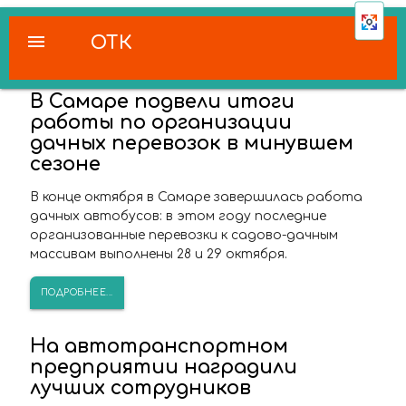
menu
ОТК
В Самаре подвели итоги
работы по организации
дачных перевозок в минувшем
сезоне
В конце октября в Самаре завершилась работа
дачных автобусов: в этом году последние
организованные перевозки к садово-дачным
массивам выполнены 28 и 29 октября.
ПОДРОБНЕЕ...
На автотранспортном
предприятии наградили
лучших сотрудников