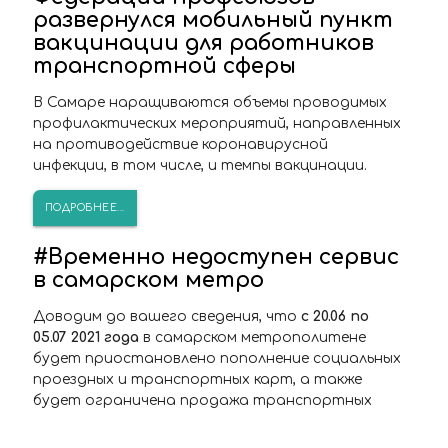
развернулся мобильный пункт
вакцинации для работников
транспортной сферы
В Самаре наращиваются объемы проводимых
профилактических мероприятий, направленных
на противодействие коронавирусной
инфекции, в том числе, и темпы вакцинации.
ПОДРОБНЕЕ...
#Временно недоступен сервис
в самарском метро
Доводим до вашего сведения, что
с 20.06 по
05.07 2021 года
в самарском метрополитене
будет приостановлено пополнение социальных
проездных и транспортных карт, а также
будет ограничена продажа транспортных
карт по причине проведения совместных с
самарским метрополитеном работ по