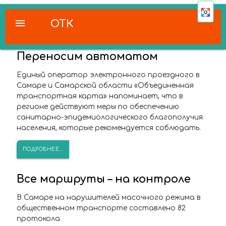
menu
ОТК
Переносим автоматом
Единый оператор электронного проездного в
Самаре и Самарской области «Объединенная
транспортная карта» напоминает, что в
регионе действуют меры по обеспечению
санитарно-эпидемиологического благополучия
населения, которые рекомендуется соблюдать.
ПОДРОБНЕЕ...
Все маршруты – на контроле
В Самаре на нарушителей масочного режима в
общественном транспорте составлено 82
протокола