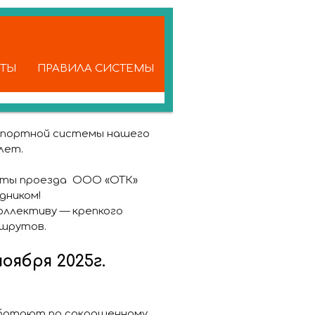
КТЫ
ПРАВИЛА СИСТЕМЫ
анспортной системы нашего
лет.
аты проезда ООО «ОТК»
дником!
оллективу — крепкого
ршрутов.
оября 2025г.
работают по сокращенному