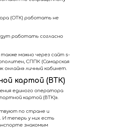
тора (ОТК) работать не
будут работать согласно
также можно через сайт s-
рополитен, СППК (Самарская
нк онлайн» личный кабинет.
ой картой (ВТК)
жения единого оператора
портной картой (ВТК)».
ствуют по стране и
 И теперь у них есть
анспорте знакомым