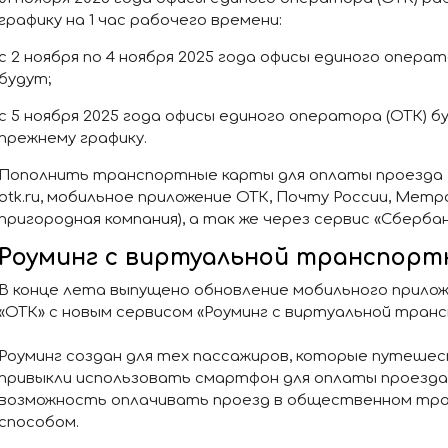
графику на 1 час рабочего времени:
с 2 ноября по 4 ноября 2025 года офисы единого опера
будут;
с 5 ноября 2025 года офисы единого оператора (ОТК) 
прежнему графику.
Пополнить транспортные карты для оплаты проезда 
otk.ru, мобильное приложение ОТК, Почту России, Мет
пригородная компания), а так же через сервис «Сберба
Роуминг с виртуальной транспортн
В конце лета выпущено обновление мобильного прило
«ОТК» с новым сервисом «Роуминг с виртуальной транс
Роуминг создан для тех пассажиров, которые путеше
привыкли использовать смартфон для оплаты проезда.
возможность оплачивать проезд в общественном тр
способом.