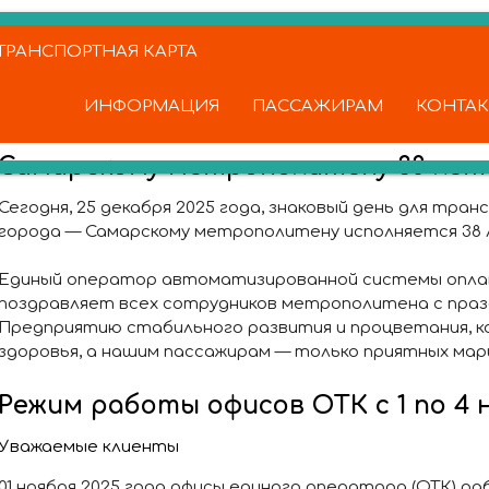
РАНСПОРТНАЯ КАРТА
ИНФОРМАЦИЯ
ПАССАЖИРАМ
КОНТА
Самарскому метрополитену 38 лет
Сегодня, 25 декабря 2025 года, знаковый день для тр
города — Самарскому метрополитену исполняется 38 
Единый оператор автоматизированной системы опл
поздравляет всех сотрудников метрополитена с праз
Предприятию стабильного развития и процветания, к
здоровья, а нашим пассажирам — только приятных ма
Режим работы офисов ОТК с 1 по 4 н
Уважаемые клиенты
01 ноября 2025 года офисы единого оператора (ОТК) 