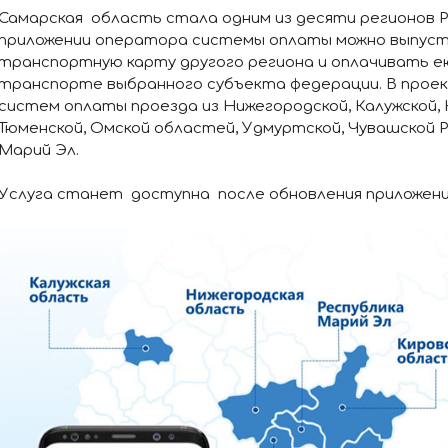
Самарская область стала одним из десяти регионов Р
приложении оператора системы оплаты можно выпус
транспортную карту другого региона и оплачивать е
транспорте выбранного субъекта федерации. В про
систем оплаты проезда из Нижегородской, Калужской, 
Тюменской, Омской областей, Удмуртской, Чувашской Р
Марий Эл.
Услуга станет доступна после обновления приложени