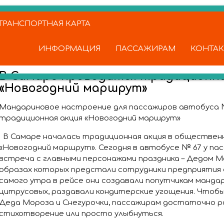
РАНСПОРТНАЯ КАРТА
ИНФОРМАЦИЯ
ПАССАЖИРАМ
КОНТА
В Самаре проводится традиционна
«Новогодний маршрут»
Мандариновое настроение для пассажиров автобуса 
традиционная акция «Новогодний маршрут»
В Самаре началась традиционная акция в обществе
«Новогодний маршрут». Сегодня в автобусе № 67 у па
встреча с главными персонажами праздника – Дедом Мо
образах которых предстали сотрудники предприятия «
самого утра в рейсе они создавали попутчикам манда
цитрусовых, раздавали кондитерские угощения. Чтоб
Деда Мороза и Снегурочки, пассажирам достаточно р
стихотворение или просто улыбнуться.