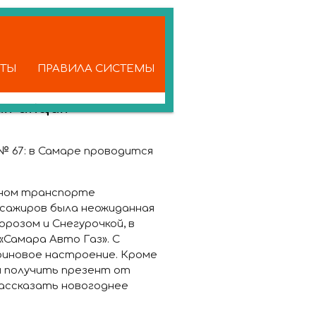
КТЫ
ПРАВИЛА СИСТЕМЫ
я акция
№ 67:
в Самаре проводится
нном транспорте
ссажиров была неожиданная
розом и Снегурочкой, в
Самара Авто Газ». С
риновое настроение. Кроме
ы получить презент от
ассказать новогоднее