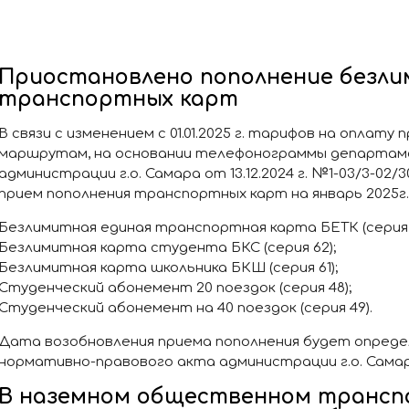
Приостановлено пополнение безл
транспортных карт
В связи с изменением с 01.01.2025 г. тарифов на оплату
маршрутам, на основании телефонограммы департа
администрации г.о. Самара от 13.12.2024 г. №1-03/3-0
прием пополнения транспортных карт на январь 2025г.
Безлимитная единая транспортная карта БЕТК (серия 
Безлимитная карта студента БКС (серия 62);
Безлимитная карта школьника БКШ (серия 61);
Студенческий абонемент 20 поездок (серия 48);
Студенческий абонемент на 40 поездок (серия 49).
Дата возобновления приема пополнения будет опреде
нормативно-правового акта администрации г.о. Самар
В наземном общественном трансп