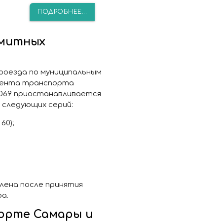
ПОДРОБНЕЕ...
имитных
 проезда по муниципальным
мента транспорта
2/3069 приостанавливается
 следующих серий:
60);
лена после принятия
а.
орте Самары и