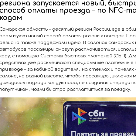
региона запускается новый, быстр
способ оплаты проезда – по NFC-та
кодом
Самарская область – десятый регион России, где в 
реализуют новый способ оплаты разовых поездок. Пр
региона также поддержали идею. В салонах самарских
автобусов пассажиры смогут расплачиваться, использ
коду, с помощью Системы быстрых платежей (СБП). Д
средствах уже расклеивают специальные платежные 
при входе – за кабиной водителя, на стеклах и панелях
салоне, на разной высоте, чтобы пассажиры, включая 
дожидаясь подхода кондуктора, не создавая очереди н
попутчикам, могли быстро расплатиться за поездку.