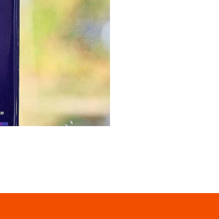
функцией бесконтактной
анесенный на табличку QR-
тобразится, останется лишь
 воспользоваться
совершения платежей с