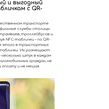
ый и выгодный
бличкам с QR-
общественном транспорте
офильные службы столицы
 трамваев, троллейбусов и
уя NFC-таблички – по QR-
ля этого в транспортных
таблички. Их размещают
 – несколько штук в каждом
маломобильных граждан, не
а оплату и не мешая