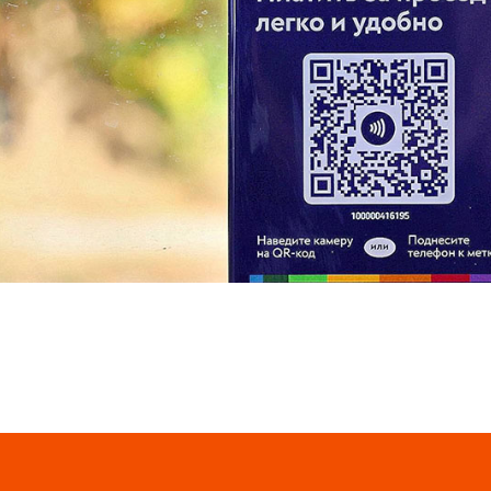
Так, предлагается приложить к табличке смартфон с 
оплаты (NFC) или отсканировать камерой телефона н
код. Если зайти в свой мобильный банк, значок кода о
подтвердить оплату. Для удобства пассажиры могут
приложением СБПэй, которое специально создано для 