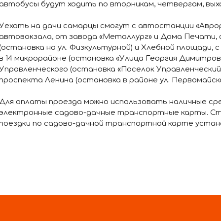
автобусы будут ходить по вторникам, четвергам, выхо
Уехать на дачи самарцы смогут с автостанции «Авро
автовокзала, от завода «Металлург» и Дома Печати, 
(остановка на ул. Физкультурной) и Хлебной площади, 
в 14 микрорайоне (остановка «Улица Георгия Димитрова
Управленческого (остановка «Поселок Управленческий»,
проспекта Ленина (остановка в районе ул. Первомайско
Для оплаты проезда можно использовать наличные ср
электронные садово-дачные транспортные карты. С
поездки по садово-дачной транспортной карте устано
40 рублей (при предъявлении документа, подтверждаю
использование социальной карты жителя Самарской об
денежные средства – от 29 до 159 рублей, в зависимо
маршрута. Стоимость льготного проезда в дачных ав
при предъявлении соответствующей справки из учебн
стоимости льготного проезда по электронной карте 
рублей.