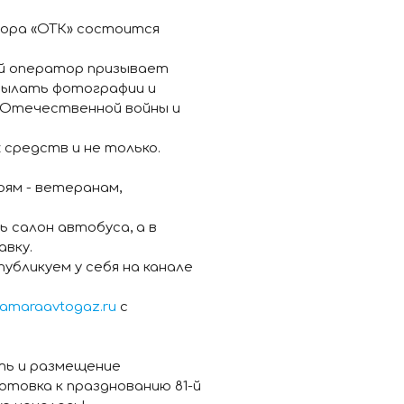
тора «ОТК» состоится
ый оператор призывает
исылать фотографии и
й Отечественной войны и
средств и не только.
ям - ветеранам,
салон автобуса, а в
авку.
убликуем у себя на канале
amaraavtogaz.ru
с
ть и размещение
товка к празднованию 81-й