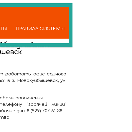
КТЫ
ПРАВИЛА СИСТЕМЫ
Объединённая
ышевск
дет работать офис единого
в г. Новокуйбышевск, ул.
обами пополнения.
лефону "горячей линии"
очие дни: 8 (929) 707-61-38
ства