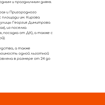
дным и праздничным дням».
ра» и Пригородного
с площади им. Кирова
с улицы Георгия Димитрова
»), из поселка
 посадка от ДК), а также с
й).
едства, а также
тоимость одной льготной
влена в размере от 24 до
щего право на
ласти), за наличные
сти от протяженности
тобусах для школьников
ого заведения равна
школьника и составляет 19