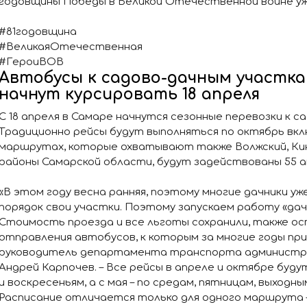
годовщины Победы в Великой Отечественной войне уж
#81годовщина
#ВеликаяОтечественная
#ГероиВОВ
Автобусы к садово-дачным участка
начнут курсировать 18 апреля
С 18 апреля в Самаре начнутся сезонные перевозки к с
Традиционно рейсы будут выполняться по октябрь вкл
маршрутах, которые охватывают также Волжский, Кин
районы Самарской области, будут задействованы 55 
«В этом году весна ранняя, поэтому многие дачники уж
порядок свои участки. Поэтому запускаем работу «да
Стоимость проезда и все льготы сохранили, также ос
отправления автобусов, к которым за многие годы при
руководитель департамента транспорта администр
Андрей Карпочев. – Все рейсы в апреле и октябре буд
и воскресеньям, а с мая – по средам, пятницам, выходны
Расписание отличается только для одного маршрута –