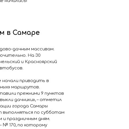
е началась!
м в Самаре
адово-дачным массивам.
ючительно. На 30
ельский и Красноярский
автобусов.
е начали приводить в
чных» маршрутов.
тавили прежними 9 пунктов
выкли дачники», – отметил
ации города Самары
ут выполняться по субботам
м и праздничным дням.
 № 170, по которому