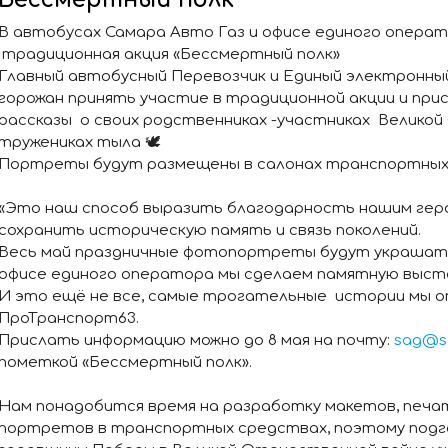
В автобусах Самара Авто Газ и офисе единого опера
традиционная акция «Бессмертный полк»
Главный автобусный Перевозчик и Единый электронн
горожан принять участие в традиционной акции и пр
рассказы о своих родственниках -участниках Велико
тружениках тыла 🕊
Портреты будут размещены в салонах транспортных 
«Это наш способ выразить благодарность нашим геро
сохранить историческую память и связь поколений.
Весь май праздничные фотопортреты будут украшать 
офисе единого оператора мы сделаем памятную выст
И это ещё не все, самые трогательные истории мы оп
ПроТранспорт63.
Прислать информацию можно до 8 мая на почту:
sag@s
пометкой «Бессмертный полк».
Нам понадобится время на разработку макетов, печа
портретов в транспортных средствах, поэтому подго