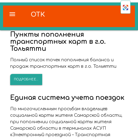
menu
ОТК
Пункты пополнения
транспортных карт в г.о.
Тольятти
Полный список точек пополнения баланса и
продаж транспортных карт в г.о. Тольятти
ПОДРОБНЕЕ...
Единая система учета поездок
По многочисленным просьбам владельцев
социальной карты жителя Самарской области,
при пополнении социальной карты жителя
Самарской области в терминалах АСУП
«Электронный проездной – Транспортная