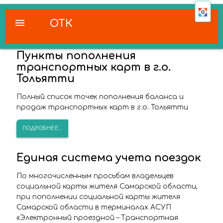
menu
ОТК
Пункты пополнения
транспортных карт в г.о.
Тольятти
Полный список точек пополнения баланса и
продаж транспортных карт в г.о. Тольятти
ПОДРОБНЕЕ...
Единая система учета поездок
По многочисленным просьбам владельцев
социальной карты жителя Самарской области,
при пополнении социальной карты жителя
Самарской области в терминалах АСУП
«Электронный проездной – Транспортная