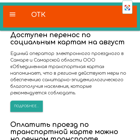
menu
ОТК
Доступен перенос по
социальным картам на август
Единый оператор электронного проездного в
Самаре и Самарской области ООО
«Объединенная транспортная карта»
напоминает, что в регионе действуют меры по
обеспечению санитарно-эпидемиологического
благополучия населения, которые
рекомендуется соблюдать.
ПОДРОБНЕЕ...
Оплатить проезд по
транспортной карте можно
на речном транспорте