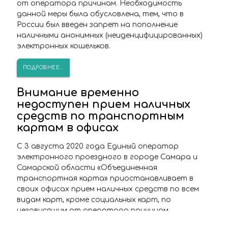
от оператора причинам. Необходимость
данной меры была обусловлена, тем, что в
России был введен запрет на пополнение
наличными анонимных (неиденцифицированных)
электронных кошельков.
ПОДРОБНЕЕ...
Внимание временно
недоступен прием наличных
средств по транспортным
картам в офисах
С 3 августа 2020 года Единый оператор
электронного проездного в городе Самара и
Самарской области «Объединенная
транспортная карта» приостанавливает в
своих офисах прием наличных средств по всем
видам карт, кроме социальных карт, по
независящим от оператора причинам.