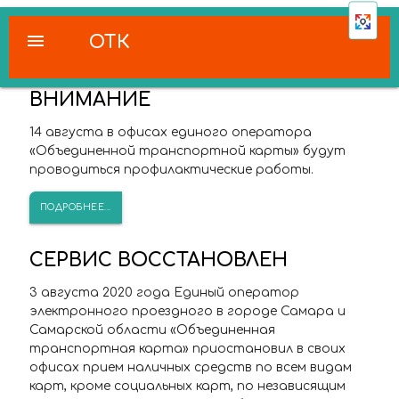
menu
ОТК
ВНИМАНИЕ
14 августа в офисах единого оператора
«Объединенной транспортной карты» будут
проводиться профилактические работы.
ПОДРОБНЕЕ...
СЕРВИС ВОССТАНОВЛЕН
3 августа 2020 года Единый оператор
электронного проездного в городе Самара и
Самарской области «Объединенная
транспортная карта» приостановил в своих
офисах прием наличных средств по всем видам
карт, кроме социальных карт, по независящим