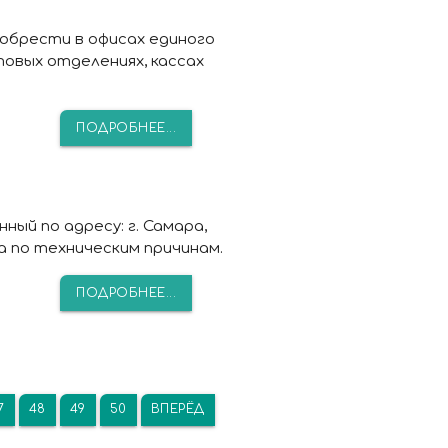
обрести в офисах единого
овых отделениях, кассах
ПОДРОБНЕЕ...
ый по адресу: г. Самара,
да по техническим причинам.
ПОДРОБНЕЕ...
7
48
49
50
ВПЕРЁД