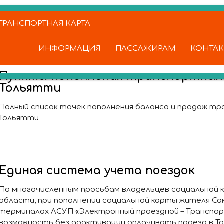
РАНСПОРТНАЯ КАРТА
ИНФОРМАЦИЯ
ПАССАЖИРАМ
КОНТА
Пункты пополнения транспортных к
Тольятти
Полный список точек пополнения баланса и продаж тра
Тольятти
Единая система учета поездок
По многочисленным просьбам владельцев социальной 
области, при пополнении социальной карты жителя Са
терминалах АСУП «Электронный проездной – Транспо
возможность без доактивации оплачивать проезд в То