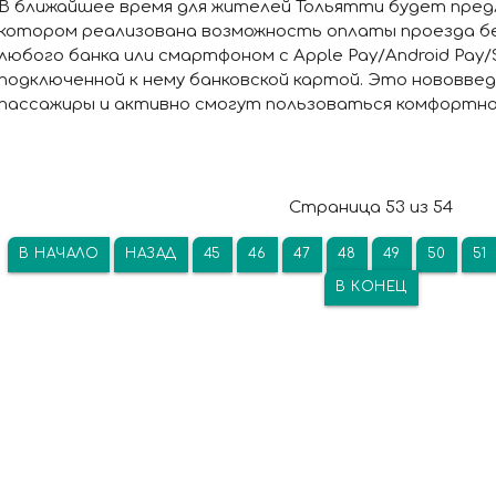
В ближайшее время для жителей Тольятти будет предл
котором реализована возможность оплаты проезда б
любого банка или смартфоном с Apple Pay/Android Pay/
подключенной к нему банковской картой. Это нововвед
пассажиры и активно смогут пользоваться комфортной
Страница 53 из 54
В НАЧАЛО
НАЗАД
45
46
47
48
49
50
51
В КОНЕЦ