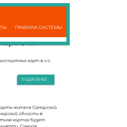
КТЫ
ПРАВИЛА СИСТЕМЫ
арт в г.о.
нспортных карт в г.о.
ПОДРОБНЕЕ...
карты жителя Самарской
марской области в
ртная карта» будет
льятти, Самаре,