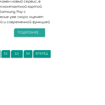
ожен новый сервис, в
есконтактной картой
Samsung Pay с
ение уже скоро оценят
 и современной функцией.
ПОДРОБНЕЕ...
52
54
ВПЕРЁД
53