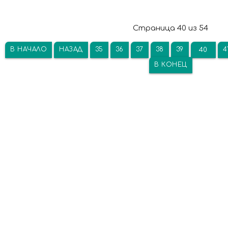
Страница 40 из 54
В НАЧАЛО
НАЗАД
35
36
37
38
39
4
40
В КОНЕЦ