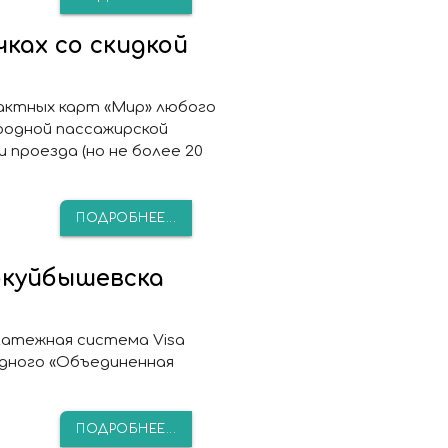
ках со скидкой
актных карт «Мир» любого
родной пассажирской
 проезда (но не более 20
ПОДРОБНЕЕ...
куйбышевска
латежная система Visa
дного «Объединенная
ПОДРОБНЕЕ...