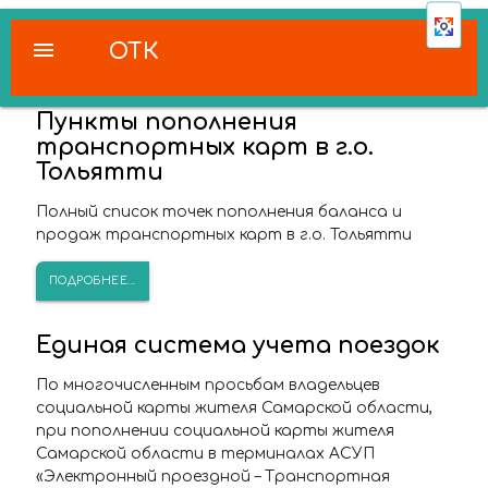
menu
ОТК
Пункты пополнения
транспортных карт в г.о.
Тольятти
Полный список точек пополнения баланса и
продаж транспортных карт в г.о. Тольятти
ПОДРОБНЕЕ...
Единая система учета поездок
По многочисленным просьбам владельцев
социальной карты жителя Самарской области,
при пополнении социальной карты жителя
Самарской области в терминалах АСУП
«Электронный проездной – Транспортная