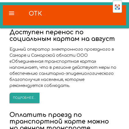
menu
ОТК
Доступен перенос по
социальным картам на август
Единый оператор электронного проездного в
Самаре и Самарской области ООО
«Объединенная транспортная карта»
напоминает, что в регионе действуют меры по
обеспечению санитарно-эпидемиологического
благополучия населения, которые
рекомендуется соблюдать.
ПОДРОБНЕЕ...
Оплатить проезд по
транспортной карте можно
на речном транспорте