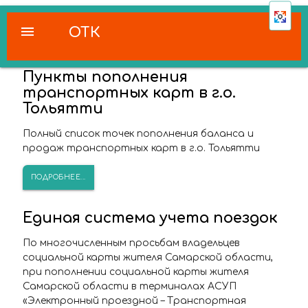
menu
ОТК
Пункты пополнения
транспортных карт в г.о.
Тольятти
Полный список точек пополнения баланса и
продаж транспортных карт в г.о. Тольятти
ПОДРОБНЕЕ...
Единая система учета поездок
По многочисленным просьбам владельцев
социальной карты жителя Самарской области,
при пополнении социальной карты жителя
Самарской области в терминалах АСУП
«Электронный проездной – Транспортная