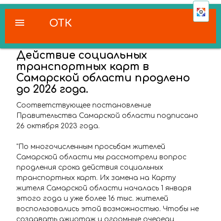
menu
ОТК
Действие социальных
транспортных карт в
Самарской области продлено
до 2026 года.
Соответствующее постановление
Правительства Самарской области подписано
26 октября 2023 года.
"По многочисленным просьбам жителей
Самарской области мы рассмотрели вопрос
продления срока действия социальных
транспортных карт. Их замена на Карту
жителя Самарской области началась 1 января
этого года и уже более 16 тыс. жителей
воспользовались этой возможностью. Чтобы не
создавать ажиотаж и огромные очереди