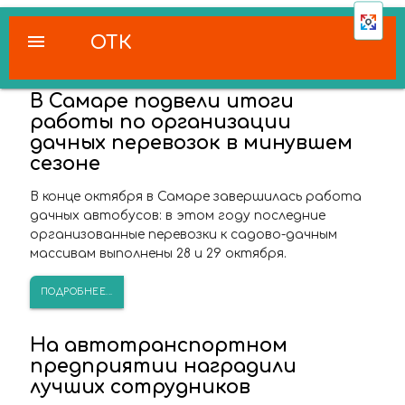
menu
ОТК
В Самаре подвели итоги
работы по организации
дачных перевозок в минувшем
сезоне
В конце октября в Самаре завершилась работа
дачных автобусов: в этом году последние
организованные перевозки к садово-дачным
массивам выполнены 28 и 29 октября.
ПОДРОБНЕЕ...
На автотранспортном
предприятии наградили
лучших сотрудников