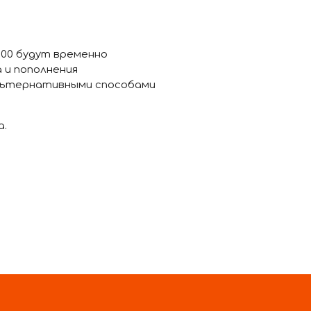
2:00 будут временно
 и пополнения
льтернативными способами
а.
12
13
14
ВПЕРЁД