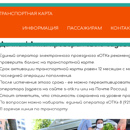
РАНСПОРТНАЯ КАРТА
ИНФОРМАЦИЯ
ПАССАЖИРАМ
КОНТА
Дачник! А ты проверил свою садов
Единый оператор электронного проездного «ОТК» рекоменд
проверить баланс на транспортной карте.
Срок активации транспортной карты равен 12 месяцам с 
последней операции пополнения.
После истечения этого срока - ее можно переактивироват
оператора (адреса на сайте s-otk.ru или на Почте России).
Стоит отметить, что стоимость сохранена на уровне про
По вопросам можно набирать: единый оператор «ОТК» 8 (929) 70
11 горячая линия по транспорту