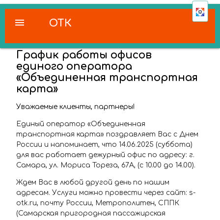
menu
ОТК
График работы офисов
единого оператора
«Объединенная транспортная
карта»
Уважаемые клиенты, партнеры!
Единый оператор «Объединенная
транспортная карта» поздравляет Вас с Днем
России и напоминает, что 14.06.2025 (суббота)
для вас работает дежурный офис по адресу: г.
Самара, ул. Мориса Тореза, 67А, (с 10.00 до 14.00).
Ждем Вас в любой другой день по нашим
адресам. Услуги можно провести через сайт: s-
otk.ru, почту России, Метрополитен, СППК
(Самарская пригородная пассажирская