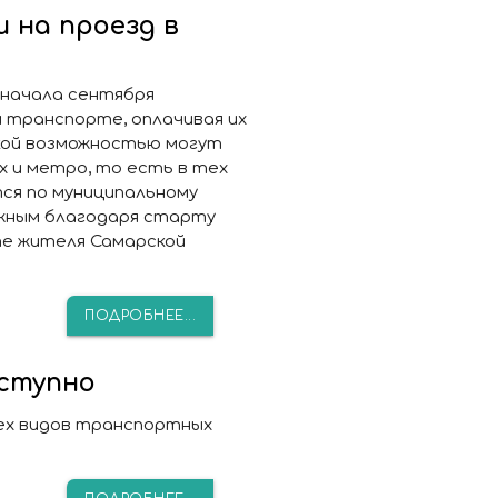
 на проезд в
 начала сентября
 транспорте, оплачивая их
кой возможностью могут
х и метро, то есть в тех
ся по муниципальному
ожным благодаря старту
те жителя Самарской
ПОДРОБНЕЕ...
ступно
сех видов транспортных