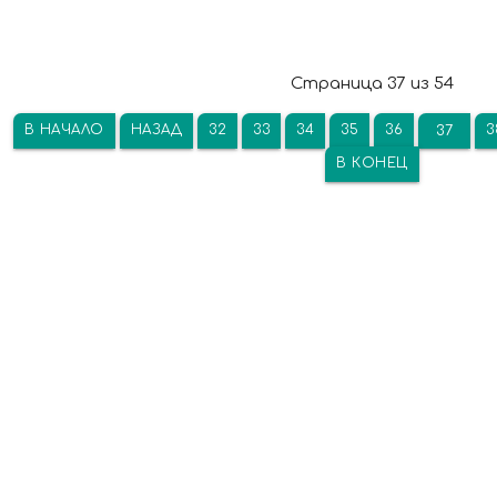
Страница 37 из 54
В НАЧАЛО
НАЗАД
32
33
34
35
36
3
37
В КОНЕЦ