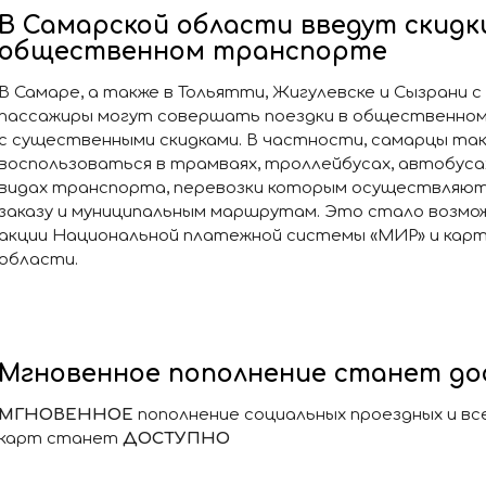
В Самарской области введут скидки
общественном транспорте
В Самаре, а также в Тольятти, Жигулевске и Сызрани с
пассажиры могут совершать поездки в общественном
с существенными скидками. В частности, самарцы та
воспользоваться в трамваях, троллейбусах, автобуса
видах транспорта, перевозки которым осуществляют
заказу и муниципальным маршрутам. Это стало возм
акции Национальной платежной системы «МИР» и кар
области.
Мгновенное пополнение станет до
МГНОВЕННОЕ
пополнение социальных проездных и в
карт станет
ДОСТУПНО