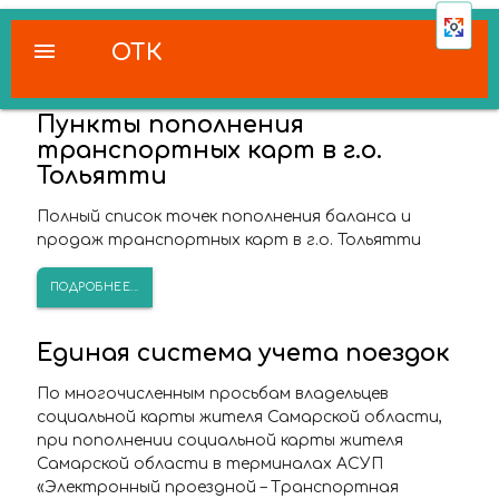
menu
ОТК
Пункты пополнения
транспортных карт в г.о.
Тольятти
Полный список точек пополнения баланса и
продаж транспортных карт в г.о. Тольятти
ПОДРОБНЕЕ...
Единая система учета поездок
По многочисленным просьбам владельцев
социальной карты жителя Самарской области,
при пополнении социальной карты жителя
Самарской области в терминалах АСУП
«Электронный проездной – Транспортная