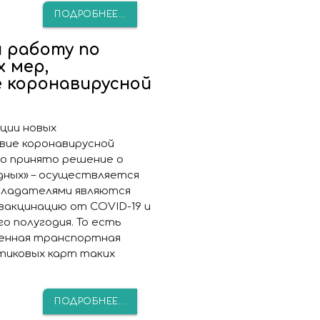
ПОДРОБНЕЕ...
и работу по
 мер,
 коронавирусной
ции новых
вие коронавирусной
ло принято решение о
дных» – осуществляется
обладателями являются
вакцинацию от COVID-19 и
 полугодия. То есть
енная транспортная
тиковых карт таких
ПОДРОБНЕЕ...