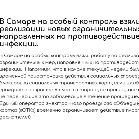
В Самаре на особый контроль взял
реализации новых ограничительных
направленных на противодействие
инфекции.
В Самаре на особый контроль взяли работу по реализа
ограничительных мер, направленных на противодейст
инфекции. Напомним, что в начале текущей недели бы
временной приостановке действия социальных «проез
блокировка социальных транспортных карт, если их 
граждане в возрасте 65 лет и старше, не прошедшие 
не перенесшие это заболевание в течение прошедшего
Единый оператор электронного проездного «Объедин
карта» («ОТК») временно ограничивает действие плас
держателей.