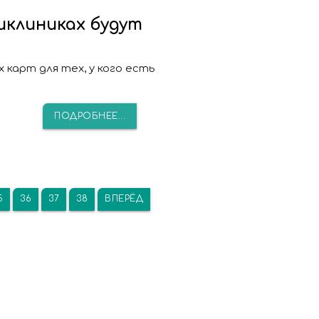
иклиниках будут
карт для тех, у кого есть
ПОДРОБНЕЕ...
5
36
37
38
ВПЕРЁД