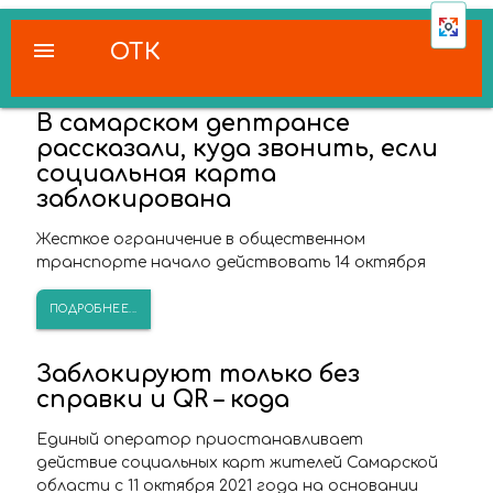
menu
ОТК
В самарском дептрансе
рассказали, куда звонить, если
социальная карта
заблокирована
Жесткое ограничение в общественном
транспорте начало действовать 14 октября
ПОДРОБНЕЕ...
Заблокируют только без
справки и QR – кода
Единый оператор приостанавливает
действие социальных карт жителей Самарской
области с 11 октября 2021 года на основании