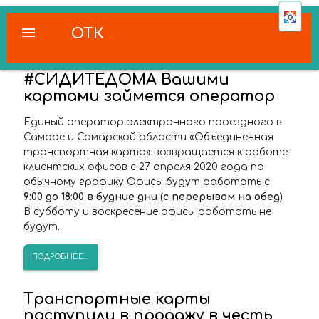
menu
ОТК
#СИДИТЕДОМА Вашими
картами займется оператор
Единый оператор электронного проездного в
Самаре и Самарской области «Объединенная
транспортная карта» возвращается к работе
клиентских офисов с 27 апреля 2020 года по
обычному графику Офисы будут работать с
9:00 до 18:00 в будние дни (с перерывом на обед)
В субботу и воскресение офисы работать не
будут.
ПОДРОБНЕЕ...
Транспортные карты
поступили в продажу в честь