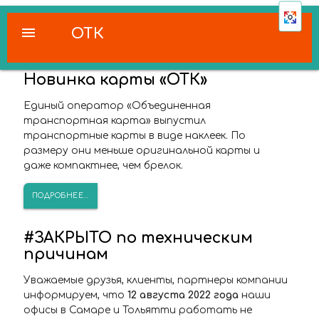
menu
ОТК
Новинка карты «ОТК»
Единый оператор «Объединенная
транспортная карта» выпустил
транспортные карты в виде наклеек. По
размеру они меньше оригинальной карты и
даже компактнее, чем брелок.
ПОДРОБНЕЕ...
#ЗАКРЫТО по техническим
причинам
Уважаемые друзья, клиенты, партнеры компании
информируем, что
12 августа 2022 года
наши
офисы в Самаре и Тольятти работать не