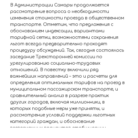
В Администрации Самары продолжается
рассмотрение вопроса о необходимости
изменения стоимости проезда в общественном
транспорте. Отметим, что предложения с
обоснованием индексации, вариантами
тарифной сетки, возможностями сохранения
льгот всегда предварительно проходят
процедуру обсуждений. Так, сегодня состоялось
заседание Трехсторонней комиссии по
урегулированию социально-трудовых
отношений. В повестку включили ряд
важнейших направлений – это и расчеты для
определения оптимальных тарифов на проезд в
муниципальном пассажирском транспорте, и
сравнительный анализ в разрезе практик
других городов, включая миллионники, в
которых подобные меры уже приняты, и
рассмотрение условий поддержки льготных
категорий граждан, и обоснование
всевозможных вариантов стабилизации
ситуации в отрасли пассажирских перевозок в