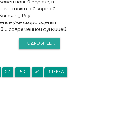
ожен новый сервис, в
есконтактной картой
Samsung Pay с
ение уже скоро оценят
 и современной функцией.
ПОДРОБНЕЕ...
52
54
ВПЕРЁД
53