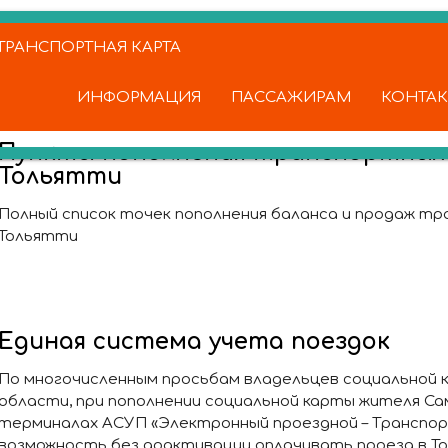
РАНСПОРТНАЯ КАРТА
ИНФОРМАЦИЯ
ПАССАЖИРАМ
КОНТА
Пункты пополнения транспортных к
Тольятти
Полный список точек пополнения баланса и продаж тра
Тольятти
Единая система учета поездок
По многочисленным просьбам владельцев социальной 
области, при пополнении социальной карты жителя Са
терминалах АСУП «Электронный проездной – Транспо
возможность без доактивации оплачивать проезд в То