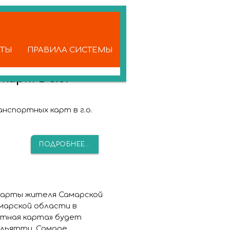
КТЫ
ПРАВИЛА СИСТЕМЫ
арт в г.о.
нспортных карт в г.о.
ПОДРОБНЕЕ...
карты жителя Самарской
марской области в
ртная карта» будет
льятти, Самаре,