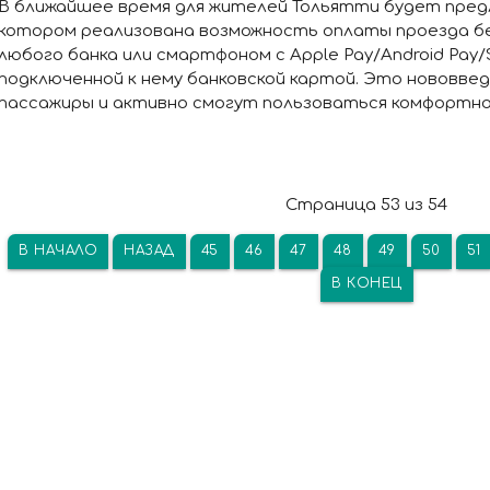
В ближайшее время для жителей Тольятти будет предл
котором реализована возможность оплаты проезда б
любого банка или смартфоном с Apple Pay/Android Pay/
подключенной к нему банковской картой. Это нововвед
пассажиры и активно смогут пользоваться комфортной
Страница 53 из 54
В НАЧАЛО
НАЗАД
45
46
47
48
49
50
51
В КОНЕЦ