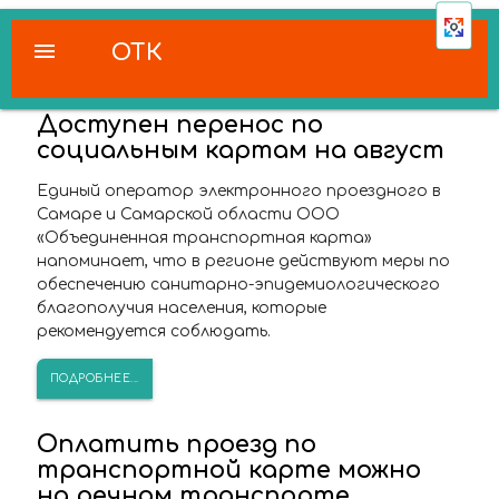
menu
ОТК
Доступен перенос по
социальным картам на август
Единый оператор электронного проездного в
Самаре и Самарской области ООО
«Объединенная транспортная карта»
напоминает, что в регионе действуют меры по
обеспечению санитарно-эпидемиологического
благополучия населения, которые
рекомендуется соблюдать.
ПОДРОБНЕЕ...
Оплатить проезд по
транспортной карте можно
на речном транспорте