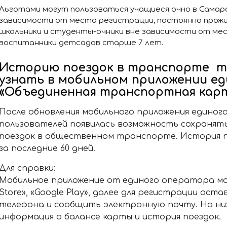
Льготами могут пользоваться учащиеся очно в Самар
зависимости от места регистрации, постоянно прож
школьники и студенты-очники вне зависимости от мес
воспитанники детсадов старше 7 лет.
Историю поездок в транспорте т
узнать в мобильном приложении е
«Объединенная транспортная кар
После обновления мобильного приложения единог
пользователей появилась возможность сохранят
поездок в общественном транспорте. История 
за последние 60 дней.
Для справки:
Мобильное приложение от единого оператора мо
Store», «Google Play», далее для регистрации ост
телефона и сообщить электронную почту. На ни
информация о балансе карты и история поездок.