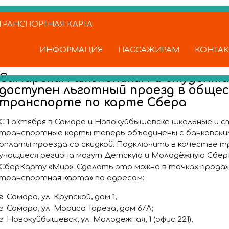
РАНСПОРТНАЯ КАРТА
ИНФОРМАЦИЯ
ПАССАЖИРАМ
КОНТА
Самарским школьникам и студент
доступен льготный проезд в обще
транспорте по карте Сбера
С 1 октября в Самаре и Новокуйбышевске школьные и 
транспортные карты теперь объединены с банковски
оплаты проезда со скидкой. Подключить в качестве 
учащиеся региона могут Детскую и Молодёжную Сбер
СберКарту «Мир». Сделать это можно в точках прод
транспортная карта» по адресам:
г. Самара, ул. Крупской, дом 1;
г. Самара, ул. Мориса Тореза, дом 67А;
г. Новокуйбышевск, ул. Молодежная, 1 (офис 221);