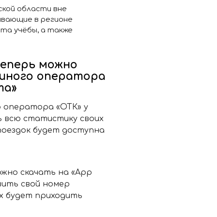
ской области вне
ивающие в регионе
та учёбы, а также
еперь можно
диного оператора
та»
о оператора «ОТК» у
ь всю статистику своих
поездок будет доступна
жно скачать на «App
авить свой номер
х будет приходить