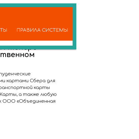
КТЫ
ПРАВИЛА СИСТЕМЫ
ам теперь
ственном
студенческие
ми картами Сбера для
транспортной карты
Карты, а также любую
аж ООО «Объединенная