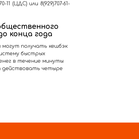
-70-11 (ЦДС) или
8(929)707-61-
общественного
о конца года
и могут получать кешбэк
Систему быстрых
енег в течение минуты
ет действовать четыре