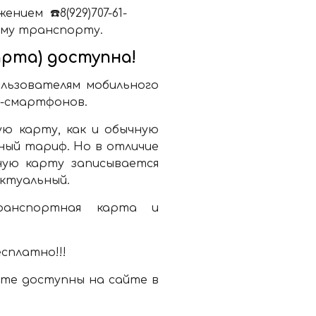
ием ☎️8(929)707-61-
ному транспорту.
рта) доступна!
ользователям мобильного
d-смартфонов.
ю карту, как и обычную
ный тариф. Но в отличие
ную карту записывается
актуальный.
ранспортная карта и
сплатно!!!
те доступны на сайте в