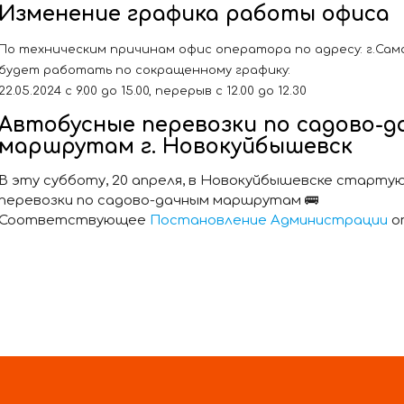
Изменение графика работы офиса
По техническим причинам офис оператора по адресу: г.Самара
будет работать по сокращенному графику:
22.05.2024 с 9.00 до 15.00, перерыв с 12.00 до 12.30
Автобусные перевозки по садово-
маршрутам г. Новокуйбышевск
В эту субботу, 20 апреля, в Новокуйбышевске старту
перевозки по садово-дачным маршрутам 🚌
Соответствующее
Постановление Администрации
о
В соответствии с ним установлены тарифы на перево
наличную и безналичную плату:
-35 ₽.
-14.2 ₽ (льготный)
-5.20 за перевозку одной единицы багажа.
Стоит отметить, что право на льготный проезд по 
имеют: