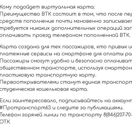
Кому подойдет виртуальная карта:
Преимущество ВТК состоит в том, что после пе
средств пополнение почти мгновенно записывает
требуется никаких дополнительных операций зап
оплачивать проезд телефоном пополненной ВТК.
Карта создана для тех пассажиров, кто привык 
платежные сервисы на смартфоне для оплаты раз
Пассажиры смогут удобно и безопасно оплачиват
общественном транспорте, используя смартфон
пластиковую транспортную карту.
Первооткрывателями станут единая транспорт
студенческая кошельковая карта.
Если заинтересовало, подписывайтесь на аккаун
#Протранспорт63 и следите за публикациями.
Телефон горячей линии по транспорту 8(846)207-70-11
ОТК