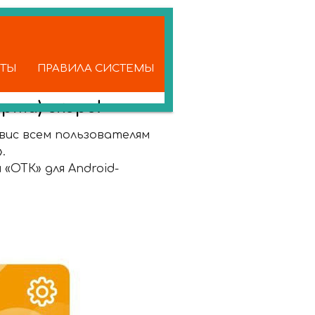
КТЫ
ПРАВИЛА СИСТЕМЫ
рта) скоро!
вис всем пользователям
».
«ОТК» для Android-