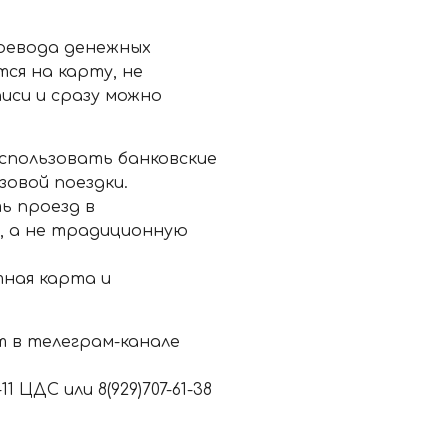
ревода денежных
ся на карту, не
иси и сразу можно
использовать банковские
овой поездки.
ь проезд в
, а не традиционную
ная карта и
т в телеграм-канале
 ЦДС или 8(929)707-61-38