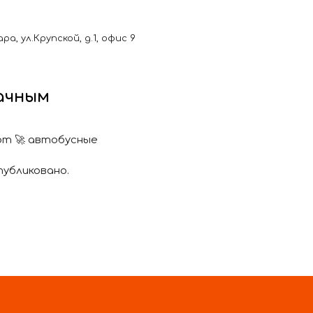
, ул.Крупской, д.1, офис 9
дачным
ют 🚀 автобусные
публиковано.
зку одного пассажира за
муниципальным маршрутам