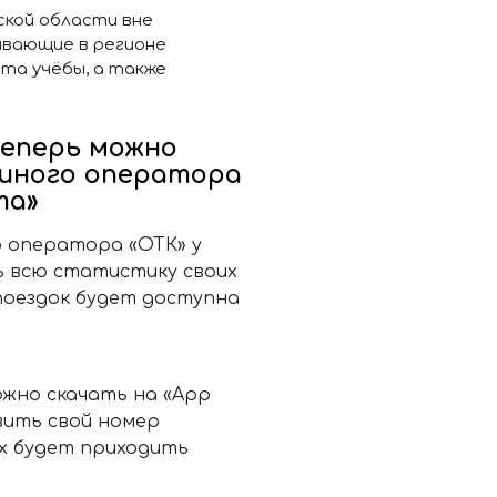
ской области вне
ивающие в регионе
та учёбы, а также
еперь можно
диного оператора
та»
о оператора «ОТК» у
ь всю статистику своих
поездок будет доступна
жно скачать на «App
авить свой номер
х будет приходить