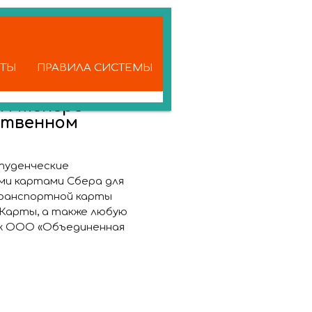
КТЫ
ПРАВИЛА СИСТЕМЫ
ам теперь
ственном
студенческие
ми картами Сбера для
транспортной карты
Карты, а также любую
аж ООО «Объединенная