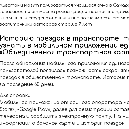
Льготами могут пользоваться учащиеся очно в Самар
зависимости от места регистрации, постоянно прож
школьники и студенты-очники вне зависимости от мес
воспитанники детсадов старше 7 лет.
Историю поездок в транспорте т
узнать в мобильном приложении е
«Объединенная транспортная кар
После обновления мобильного приложения единог
пользователей появилась возможность сохранят
поездок в общественном транспорте. История 
за последние 60 дней.
Для справки:
Мобильное приложение от единого оператора мо
Store», «Google Play», далее для регистрации ост
телефона и сообщить электронную почту. На ни
информация о балансе карты и история поездок.