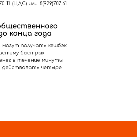
-70-11 (ЦДС) или
8(929)707-61-
общественного
о конца года
и могут получать кешбэк
Систему быстрых
енег в течение минуты
ет действовать четыре