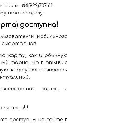
ием ☎️8(929)707-61-
ному транспорту.
рта) доступна!
ользователям мобильного
d-смартфонов.
ю карту, как и обычную
ный тариф. Но в отличие
ную карту записывается
актуальный.
ранспортная карта и
сплатно!!!
те доступны на сайте в