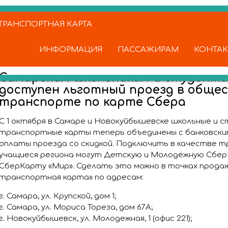
РАНСПОРТНАЯ КАРТА
ИНФОРМАЦИЯ
ПАССАЖИРАМ
КОНТА
Самарским школьникам и студент
доступен льготный проезд в обще
транспорте по карте Сбера
С 1 октября в Самаре и Новокуйбышевске школьные и 
транспортные карты теперь объединены с банковски
оплаты проезда со скидкой. Подключить в качестве 
учащиеся региона могут Детскую и Молодёжную Сбер
СберКарту «Мир». Сделать это можно в точках прод
транспортная карта» по адресам:
г. Самара, ул. Крупской, дом 1;
г. Самара, ул. Мориса Тореза, дом 67А;
г. Новокуйбышевск, ул. Молодежная, 1 (офис 221);