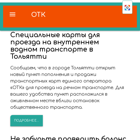
menu
ОТК
Специальные карты для
проезда на внутреннем
водном транспорте в
Тольятти
Сообщаем, что в городе Тольятти открыт
новый пункт пополнения и продажи
транспортных карт единого оператора
«ОТК» для проезда на речном транспорте. Для
вашего удобства пункт расположился в
оживленном месте вблизи остановок
общественного транспорта.
ПОДРОБНЕЕ...
Не забудьте проверить баланс