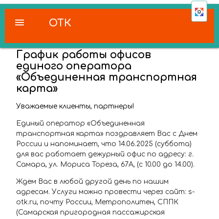
menu
ОТК
График работы офисов
единого оператора
«Объединенная транспортная
карта»
Уважаемые клиенты, партнеры!
Единый оператор «Объединенная
транспортная карта» поздравляет Вас с Днем
России и напоминает, что 14.06.2025 (суббота)
для вас работает дежурный офис по адресу: г.
Самара, ул. Мориса Тореза, 67А, (с 10.00 до 14.00).
Ждем Вас в любой другой день по нашим
адресам. Услуги можно провести через сайт: s-
otk.ru, почту России, Метрополитен, СППК
(Самарская пригородная пассажирская