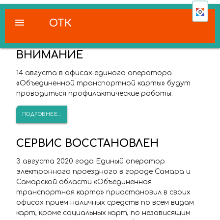
menu
ОТК
ВНИМАНИЕ
14 августа в офисах единого оператора
«Объединенной транспортной карты» будут
проводиться профилактические работы.
ПОДРОБНЕЕ...
СЕРВИС ВОССТАНОВЛЕН
3 августа 2020 года Единый оператор
электронного проездного в городе Самара и
Самарской области «Объединенная
транспортная карта» приостановил в своих
офисах прием наличных средств по всем видам
карт, кроме социальных карт, по независящим