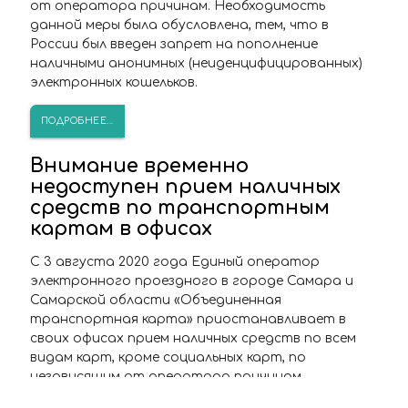
от оператора причинам. Необходимость
данной меры была обусловлена, тем, что в
России был введен запрет на пополнение
наличными анонимных (неиденцифицированных)
электронных кошельков.
ПОДРОБНЕЕ...
Внимание временно
недоступен прием наличных
средств по транспортным
картам в офисах
С 3 августа 2020 года Единый оператор
электронного проездного в городе Самара и
Самарской области «Объединенная
транспортная карта» приостанавливает в
своих офисах прием наличных средств по всем
видам карт, кроме социальных карт, по
независящим от оператора причинам.