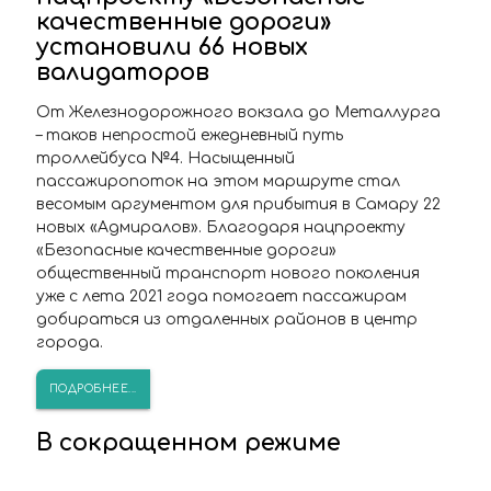
качественные дороги»
установили 66 новых
валидаторов
От Железнодорожного вокзала до Металлурга
– таков непростой ежедневный путь
троллейбуса №4. Насыщенный
пассажиропоток на этом маршруте стал
весомым аргументом для прибытия в Самару 22
новых «Адмиралов». Благодаря нацпроекту
«Безопасные качественные дороги»
общественный транспорт нового поколения
уже с лета 2021 года помогает пассажирам
добираться из отдаленных районов в центр
города.
ПОДРОБНЕЕ...
В сокращенном режиме
Уважаемые клиенты, информируем Вас, что