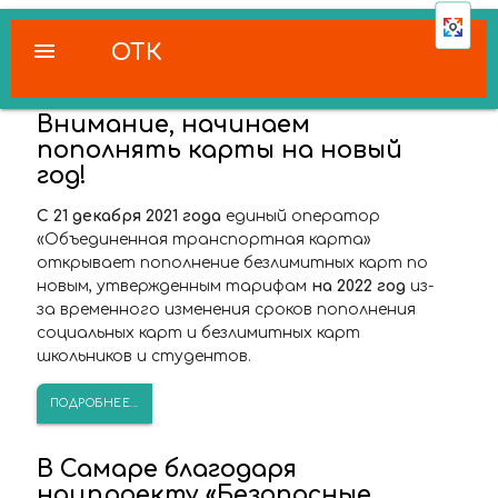
menu
ОТК
Внимание, начинаем
пополнять карты на новый
год!
С 21 декабря 2021 года
единый оператор
«Объединенная транспортная карта»
открывает пополнение безлимитных карт по
новым, утвержденным тарифам
на 2022 год
из-
за временного изменения сроков пополнения
социальных карт и безлимитных карт
школьников и студентов.
ПОДРОБНЕЕ...
В Самаре благодаря
нацпроекту «Безопасные