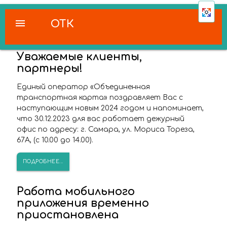
menu
ОТК
Уважаемые клиенты,
партнеры!
Единый оператор «Объединенная
транспортная карта» поздравляет Вас с
наступающим новым 2024 годом и напоминает,
что 30.12.2023 для вас работает дежурный
офис по адресу: г. Самара, ул. Мориса Тореза,
67А, (с 10.00 до 14.00).
ПОДРОБНЕЕ...
Работа мобильного
приложения временно
приостановлена