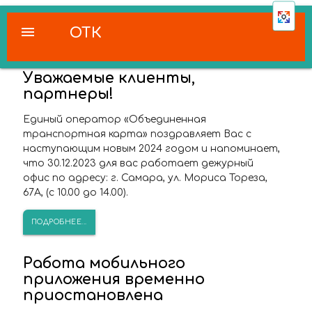
menu
ОТК
Уважаемые клиенты,
партнеры!
Единый оператор «Объединенная
транспортная карта» поздравляет Вас с
наступающим новым 2024 годом и напоминает,
что 30.12.2023 для вас работает дежурный
офис по адресу: г. Самара, ул. Мориса Тореза,
67А, (с 10.00 до 14.00).
ПОДРОБНЕЕ...
Работа мобильного
приложения временно
приостановлена