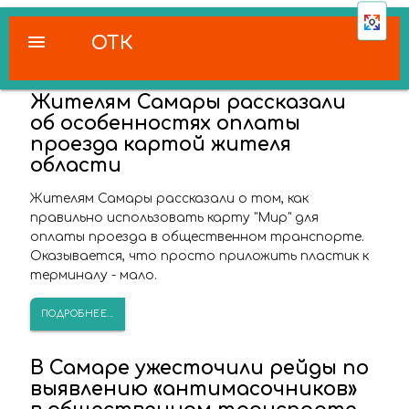
menu
ОТК
Жителям Самары рассказали
об особенностях оплаты
проезда картой жителя
области
Жителям Самары рассказали о том, как
правильно использовать карту "Мир" для
оплаты проезда в общественном транспорте.
Оказывается, что просто приложить пластик к
терминалу - мало.
ПОДРОБНЕЕ...
В Самаре ужесточили рейды по
выявлению «антимасочников»